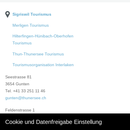
Sigriswil Tourismus
Merligen Tourismus
Hilterfingen-Hünibach-Oberhofen
Tourismus
Thun-Thunersee Tourismus
Tourismusorganisation Interlaken
Seestrasse 81
3654 Gunten
Tel. +41 33 251 11 46
gunten
thunersee.ch
Feldenstrasse 1
3655 Sigriswil
Cookie und Datenfreigabe Einstellung
Tel. +41 33 251 12 35